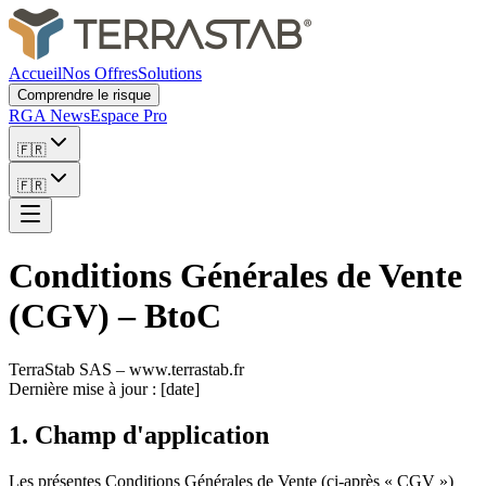
Accueil
Nos Offres
Solutions
Comprendre le risque
RGA News
Espace Pro
🇫🇷
🇫🇷
Conditions Générales de Vente
(CGV) – BtoC
TerraStab SAS – www.terrastab.fr
Dernière mise à jour : [date]
1. Champ d'application
Les présentes Conditions Générales de Vente (ci-après « CGV »)