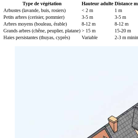
Type de végétation
Hauteur adulte
Distance 
Arbustes (lavande, buis, rosiers)
< 2 m
1 m
Petits arbres (cerisier, pommier)
3-5 m
3-5 m
Arbres moyens (bouleau, érable)
8-12 m
8-12 m
Grands arbres (chêne, peuplier, platane)
> 15 m
15-20 m
Haies persistantes (thuyas, cyprès)
Variable
2-3 m min