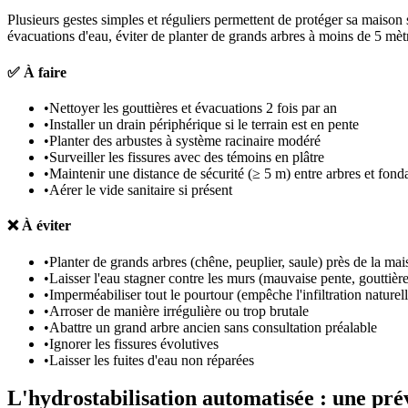
Plusieurs gestes simples et réguliers permettent de protéger sa maison 
évacuations d'eau, éviter de planter de grands arbres à moins de 5 mètre
✅
À faire
•
Nettoyer les gouttières et évacuations 2 fois par an
•
Installer un drain périphérique si le terrain est en pente
•
Planter des arbustes à système racinaire modéré
•
Surveiller les fissures avec des témoins en plâtre
•
Maintenir une distance de sécurité (≥ 5 m) entre arbres et fond
•
Aérer le vide sanitaire si présent
❌
À éviter
•
Planter de grands arbres (chêne, peuplier, saule) près de la ma
•
Laisser l'eau stagner contre les murs (mauvaise pente, gouttièr
•
Imperméabiliser tout le pourtour (empêche l'infiltration naturell
•
Arroser de manière irrégulière ou trop brutale
•
Abattre un grand arbre ancien sans consultation préalable
•
Ignorer les fissures évolutives
•
Laisser les fuites d'eau non réparées
L'hydrostabilisation automatisée : une pré