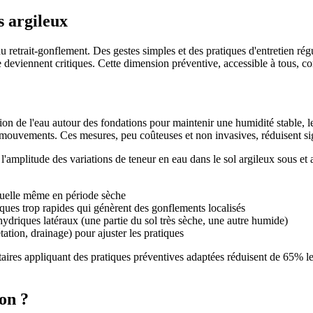
s argileux
u retrait-gonflement. Des gestes simples et des pratiques d'entretien régu
s ne deviennent critiques. Cette dimension préventive, accessible à tous, 
n de l'eau autour des fondations pour maintenir une humidité stable, le 
 mouvements. Ces mesures, peu coûteuses et non invasives, réduisent sign
l'amplitude des variations de teneur en eau dans le sol argileux sous 
duelle même en période sèche
iques trop rapides qui génèrent des gonflements localisés
hydriques latéraux (une partie du sol très sèche, une autre humide)
étation, drainage) pour ajuster les pratiques
ires appliquant des pratiques préventives adaptées réduisent de 65% le
on ?