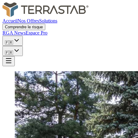
Accueil
Nos Offres
Solutions
Comprendre le risque
RGA News
Espace Pro
🇫🇷
🇫🇷