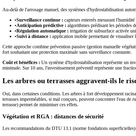
Au-delà de l'arrosage manuel, des systèmes d'hydrostabilisation auto
•
Surveillance continue :
capteurs enterrés mesurant l'humidité 
•
Anticipation prédictive :
algorithmes prédisant les périodes de
•
Régulation automatique :
irrigation de subsurface activée u
•
Suivi à distance :
application mobile permettant de visualiser l'
Cette approche combine prévention passive (gestion manuelle végétatio
fort souhaitant une protection maximale sans surveillance constante.
Coût et bénéfices :
Un système d'hydrostabilisation représente un in
minimale. Sur 10 ans, l'investissement préventif représente une fractio
Les arbres ou terrasses aggravent-ils le ris
Oui, dans certaines conditions. Les arbres à fort développement racinair
terrasses imperméables, si mal conçues, peuvent concentrer l'eau de rui
terrasse) permet de minimiser ces effets.
Végétation et RGA : distances de sécurité
Les recommandations du DTU 13.1 (norme fondations superficielles) fi