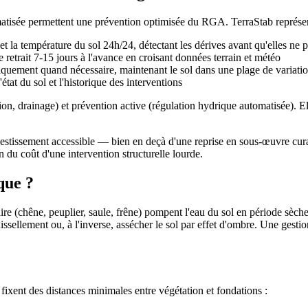
matisée permettent une prévention optimisée du RGA. TerraStab représen
et la température du sol 24h/24, détectant les dérives avant qu'elles ne
 retrait 7-15 jours à l'avance en croisant données terrain et météo
niquement quand nécessaire, maintenant le sol dans une plage de variat
état du sol et l'historique des interventions
n, drainage) et prévention active (régulation hydrique automatisée). El
vestissement accessible — bien en deçà d'une reprise en sous-œuvre cu
n du coût d'une intervention structurelle lourde.
que ?
e (chêne, peuplier, saule, frêne) pompent l'eau du sol en période sèche, 
ssellement ou, à l'inverse, assécher le sol par effet d'ombre. Une gesti
xent des distances minimales entre végétation et fondations :