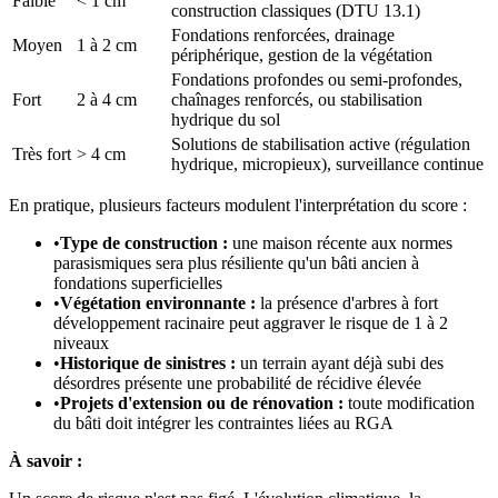
Faible
< 1 cm
construction classiques (DTU 13.1)
Fondations renforcées, drainage
Moyen
1 à 2 cm
périphérique, gestion de la végétation
Fondations profondes ou semi-profondes,
Fort
2 à 4 cm
chaînages renforcés, ou stabilisation
hydrique du sol
Solutions de stabilisation active (régulation
Très fort
> 4 cm
hydrique, micropieux), surveillance continue
En pratique, plusieurs facteurs modulent l'interprétation du score :
•
Type de construction :
une maison récente aux normes
parasismiques sera plus résiliente qu'un bâti ancien à
fondations superficielles
•
Végétation environnante :
la présence d'arbres à fort
développement racinaire peut aggraver le risque de 1 à 2
niveaux
•
Historique de sinistres :
un terrain ayant déjà subi des
désordres présente une probabilité de récidive élevée
•
Projets d'extension ou de rénovation :
toute modification
du bâti doit intégrer les contraintes liées au RGA
À savoir :