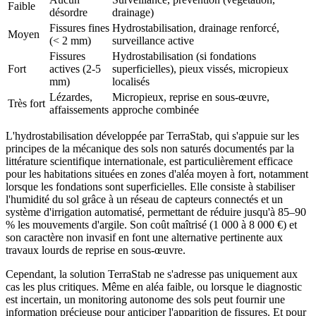
Faible
désordre
drainage)
Fissures fines
Hydrostabilisation, drainage renforcé,
Moyen
(< 2 mm)
surveillance active
Fissures
Hydrostabilisation (si fondations
Fort
actives (2-5
superficielles), pieux vissés, micropieux
mm)
localisés
Lézardes,
Micropieux, reprise en sous-œuvre,
Très fort
affaissements
approche combinée
L'hydrostabilisation développée par TerraStab, qui s'appuie sur les
principes de la mécanique des sols non saturés documentés par la
littérature scientifique internationale, est particulièrement efficace
pour les habitations situées en zones d'aléa moyen à fort, notamment
lorsque les fondations sont superficielles. Elle consiste à stabiliser
l'humidité du sol grâce à un réseau de capteurs connectés et un
système d'irrigation automatisé, permettant de réduire jusqu'à 85–90
% les mouvements d'argile. Son coût maîtrisé (1 000 à 8 000 €) et
son caractère non invasif en font une alternative pertinente aux
travaux lourds de reprise en sous-œuvre.
Cependant, la solution TerraStab ne s'adresse pas uniquement aux
cas les plus critiques. Même en aléa faible, ou lorsque le diagnostic
est incertain, un monitoring autonome des sols peut fournir une
information précieuse pour anticiper l'apparition de fissures. Et pour