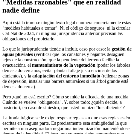
"Medidas razonables" que en realidad
nadie define
Aquí está la trampa: ningún texto legal enumera concretamente estas
"medidas habituales a tomar". Ni el código de seguros, ni la circular
Cat-Nat de 2024, ni ninguna jurisprudencia anterior precisan las
obligaciones del propietario.
Lo que la jurisprudencia tiende a incluir, caso por caso: la
gestión de
aguas pluviales
(verificar que los canalones y bajantes desagüen
lejos de la construcción, que la pendiente del terreno facilite la
evacuación), el
mantenimiento de la vegetación
(podar los árboles
demasiado cercanos, evitar plantar follaje justo encima de los
cimientos), y la
adaptación del entorno inmediato
(rellenar zonas
de depresión, instalar una barrera antirraíces si un árbol grande está
demasiado cerca).
Pero ¿qué no está escrito? Cómo se mide la eficacia de una medida.
Cuándo se vuelve "obligatoria". Y, sobre todo: ¿quién decide, a
posteriori, en caso de siniestro, que usted no hizo "lo suficiente"?
La ironía trágica: se le exige respetar reglas sin que esas reglas estén
escritas en ninguna parte. Es precisamente esta ambigüedad la que
permite a una aseguradora negar una indemnización manteniéndose
dentro de la legalidad. El juez, por su parte, debe comprobar que