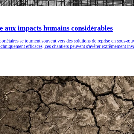
ue aux impacts humains considérables
opriétaires se tournent souvent vers des solutions de reprise en sous-œ
hniquement efficaces, ces chantiers peuvent s'avérer extrêmement inva