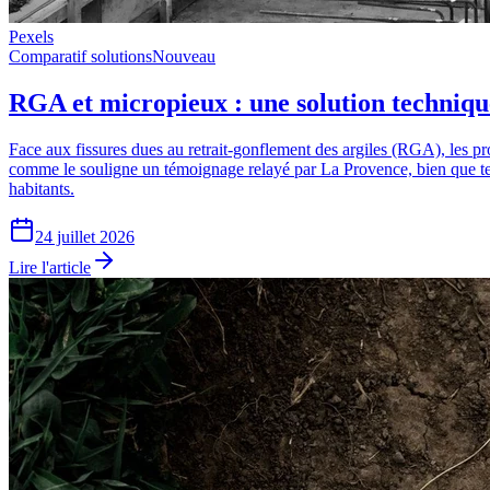
Pexels
Comparatif solutions
Nouveau
RGA et micropieux : une solution techniq
Face aux fissures dues au retrait-gonflement des argiles (RGA), les pr
comme le souligne un témoignage relayé par La Provence, bien que tec
habitants.
24 juillet 2026
Lire l'article