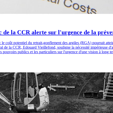
c de la CCR alerte sur l'urgence de la préve
le coût potentiel du retrait-gonflement des argiles (RGA) pourrait attei
néral de la CCR, Edouard Vieillefond, souligne la nécessité impérieuse 
s pouvoirs publics et les particuliers sur l'urgence d'une vision à long t