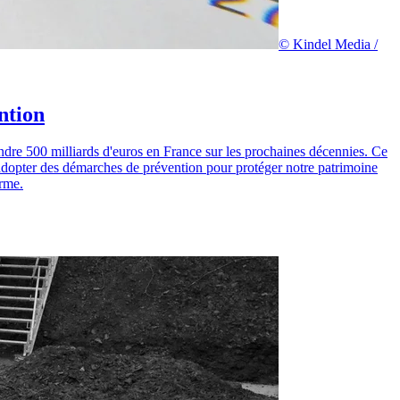
© Kindel Media /
ntion
ndre 500 milliards d'euros en France sur les prochaines décennies. Ce
d'adopter des démarches de prévention pour protéger notre patrimoine
erme.