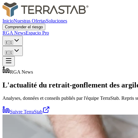
Inicio
Nuestras Ofertas
Soluciones
Comprender el riesgo
RGA News
Espacio Pro
🇪🇸
🇪🇸
RGA News
L'actualité du retrait-gonflement des argil
Analyses, données et conseils publiés par l'équipe TerraStab. Repris
Suivre TerraStab