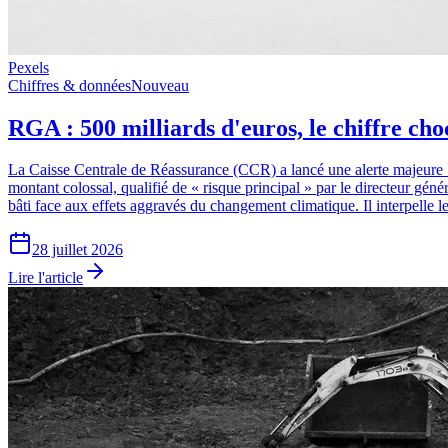
Pexels
Chiffres & données
Nouveau
RGA : 500 milliards d'euros, le chiffre cho
La Caisse Centrale de Réassurance (CCR) a lancé une alerte majeure : 
montant colossal, qualifié de « risque principal » par le directeur gé
bâti face aux effets aggravés du changement climatique. Il interpelle le
28 juillet 2026
Lire l'article