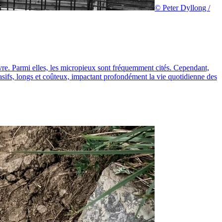
© Peter Dyllong /
uvre. Parmi elles, les micropieux sont fréquemment cités. Cependant,
sifs, longs et coûteux, impactant profondément la vie quotidienne des