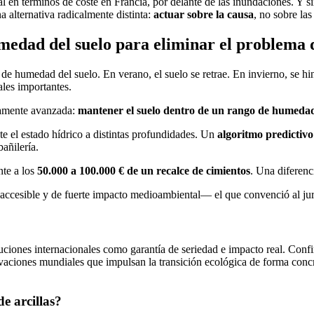
l en términos de coste en Francia, por delante de las inundaciones. Y si
a alternativa radicalmente distinta:
actuar sobre la causa
, no sobre la
medad del suelo para eliminar el problema 
 de humedad del suelo. En verano, el suelo se retrae. En invierno, se hi
ales importantes.
icamente avanzada:
mantener el suelo dentro de un rango de humedad
e el estado hídrico a distintas profundidades. Un
algoritmo predictivo
bañilería.
nte a los
50.000 a 100.000 € de un recalce de cimientos
. Una diferenc
cesible y de fuerte impacto medioambiental— el que convenció al jur
ituciones internacionales como garantía de seriedad e impacto real. Co
vaciones mundiales que impulsan la transición ecológica de forma concret
e arcillas?