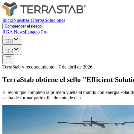
Inicio
Nuestras Ofertas
Soluciones
Comprender el riesgo
RGA News
Espacio Pro
🇪🇸
🇪🇸
TerraStab y reconocimiento
·
7 de abril de 2026
TerraStab obtiene el sello "Efficient Solu
El avión que completó la primera vuelta al mundo con energía solar d
acaba de formar parte oficialmente de ella.