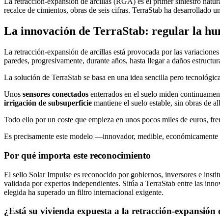
La retracción-expansión de arcillas (RGA) es el primer siniestro natura
recalce de cimientos, obras de seis cifras. TerraStab ha desarrollado un
La innovación de TerraStab: regular la hu
La retracción-expansión de arcillas está provocada por las variaciones
paredes, progresivamente, durante años, hasta llegar a daños estructur
La solución de TerraStab se basa en una idea sencilla pero tecnológ
Unos
sensores conectados
enterrados en el suelo miden continuament
irrigación de subsuperficie
mantiene el suelo estable, sin obras de al
Todo ello por un coste que empieza en unos pocos miles de euros, fre
Es precisamente este modelo —innovador, medible, económicamente ac
Por qué importa este reconocimiento
El sello Solar Impulse es reconocido por gobiernos, inversores e inst
validada por expertos independientes. Sitúa a TerraStab entre las inno
elegida ha superado un filtro internacional exigente.
¿Está su vivienda expuesta a la retracción-expansión d