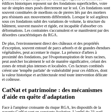
édifices historiques reposent sur des fondations superficielles, voire
sur de simples murs posés directement sur le sol. Ces fondations sont
souvent constituées de moellons ou de pierres liés par des mortiers
peu résistants aux mouvements différentiels. Lorsque le sol argileux
sous ces fondations subit des variations de volume, la structure du
bâtiment, souvent massive et rigide, est incapable d'absorber ces
déformations. Les contraintes s'accumulent et se manifestent par des
désordres caractéristiques du RGA.
De plus, l'environnement direct des châteaux et des propriétés
d'exception, souvent entouré de parcs arborés et de grandes étendues
végétalisées, peut accentuer le risque. La présence d'arbres à
proximité des fondations, par l'évapotranspiration de leurs racines,
peut assécher localement le sol de manière significative, créant des
zones de retrait plus intenses et localisées. Ces facteurs combinés
créent une 'tempête parfaite' de vulnérabilité pour ces édifices, dont
la valeur historique et architecturale rend toute intervention délicate
et coûteuse.
CatNat et patrimoine : des mécanismes
d'aide en quête d'adaptation
Face à l'ampleur croissante du risque RGA, les dispositifs de la
garantie CatNat sont en constante évolution. L'arrêté du 23 avril