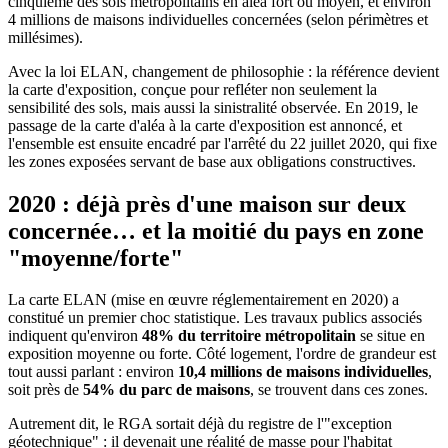
cinquième des sols métropolitains en aléa fort ou moyen, et environ
4 millions de maisons individuelles concernées (selon périmètres et
millésimes).
Avec la loi ELAN, changement de philosophie : la référence devient
la carte d'exposition, conçue pour refléter non seulement la
sensibilité des sols, mais aussi la sinistralité observée. En 2019, le
passage de la carte d'aléa à la carte d'exposition est annoncé, et
l'ensemble est ensuite encadré par l'arrêté du 22 juillet 2020, qui fixe
les zones exposées servant de base aux obligations constructives.
2020 : déjà près d'une maison sur deux
concernée… et la moitié du pays en zone
"moyenne/forte"
La carte ELAN (mise en œuvre réglementairement en 2020) a
constitué un premier choc statistique. Les travaux publics associés
indiquent qu'environ
48% du territoire métropolitain
se situe en
exposition moyenne ou forte. Côté logement, l'ordre de grandeur est
tout aussi parlant : environ
10,4 millions de maisons individuelles
,
soit près de
54% du parc de maisons
, se trouvent dans ces zones.
Autrement dit, le RGA sortait déjà du registre de l'"exception
géotechnique" : il devenait une réalité de masse pour l'habitat