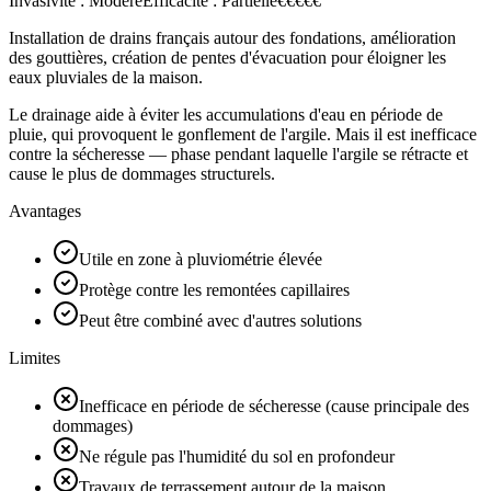
Invasivité :
Modéré
Efficacité :
Partielle
€
€
€
€
€
Installation de drains français autour des fondations, amélioration
des gouttières, création de pentes d'évacuation pour éloigner les
eaux pluviales de la maison.
Le drainage aide à éviter les accumulations d'eau en période de
pluie, qui provoquent le gonflement de l'argile. Mais il est inefficace
contre la sécheresse — phase pendant laquelle l'argile se rétracte et
cause le plus de dommages structurels.
Avantages
Utile en zone à pluviométrie élevée
Protège contre les remontées capillaires
Peut être combiné avec d'autres solutions
Limites
Inefficace en période de sécheresse (cause principale des
dommages)
Ne régule pas l'humidité du sol en profondeur
Travaux de terrassement autour de la maison