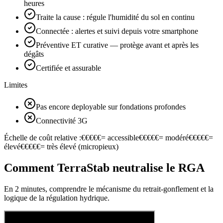
heures
Traite la cause : régule l'humidité du sol en continu
Connectée : alertes et suivi depuis votre smartphone
Préventive ET curative — protège avant et après les
dégâts
Certifiée et assurable
Limites
Pas encore deployable sur fondations profondes
Connectivité 3G
Échelle de coût relative :
€
€
€
€
€
=
accessible
€
€
€
€
€
=
modéré
€
€
€
€
€
=
élevé
€
€
€
€
€
=
très élevé (micropieux)
Comment TerraStab neutralise le RGA
En 2 minutes, comprendre le mécanisme du retrait-gonflement et la
logique de la régulation hydrique.