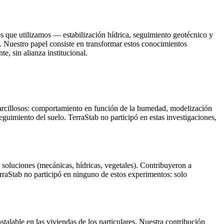
os que utilizamos — estabilización hídrica, seguimiento geotécnico y
. Nuestro papel consiste en transformar estos conocimientos
e, sin alianza institucional.
s arcillosos: comportamiento en función de la humedad, modelización
seguimiento del suelo. TerraStab no participó en estas investigaciones,
 soluciones (mecánicas, hídricas, vegetales). Contribuyeron a
erraStab no participó en ninguno de estos experimentos: solo
talable en las viviendas de los particulares. Nuestra contribución