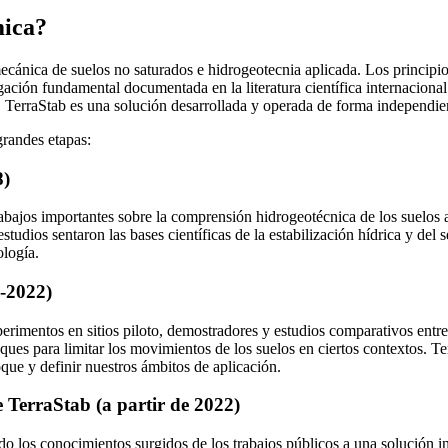
mica?
 mecánica de suelos no saturados e hidrogeotecnia aplicada. Los principi
ción fundamental documentada en la literatura científica internacional
. TerraStab es una solución desarrollada y operada de forma independient
grandes etapas:
8)
trabajos importantes sobre la comprensión hidrogeotécnica de los suelo
studios sentaron las bases científicas de la estabilización hídrica y del 
ología.
9-2022)
perimentos en sitios piloto, demostradores y estudios comparativos entre
ques para limitar los movimientos de los suelos en ciertos contextos. T
oque y definir nuestros ámbitos de aplicación.
 TerraStab (a partir de 2022)
 los conocimientos surgidos de los trabajos públicos a una solución ins