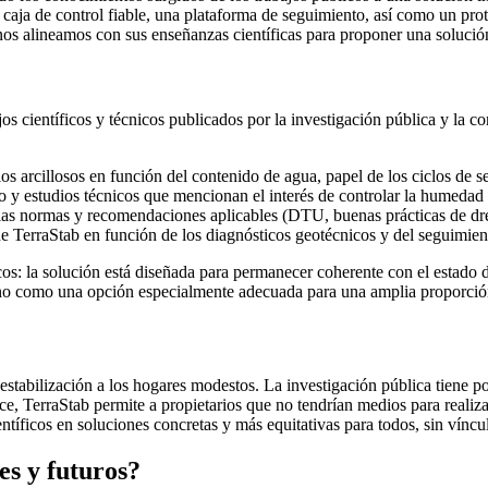
a caja de control fiable, una plataforma de seguimiento, así como un pro
nos alineamos con sus enseñanzas científicas para proponer una solució
ajos científicos y técnicos publicados por la investigación pública y la
 arcillosos en función del contenido de agua, papel de los ciclos de sequ
y estudios técnicos que mencionan el interés de controlar la humedad de
 las normas y recomendaciones aplicables (DTU, buenas prácticas de dre
e TerraStab en función de los diagnósticos geotécnicos y del seguimient
s: la solución está diseñada para permanecer coherente con el estado del
 sino como una opción especialmente adecuada para una amplia proporci
estabilización a los hogares modestos. La investigación pública tiene po
, TerraStab permite a propietarios que no tendrían medios para realizar
tíficos en soluciones concretas y más equitativas para todos, sin víncul
es y futuros?