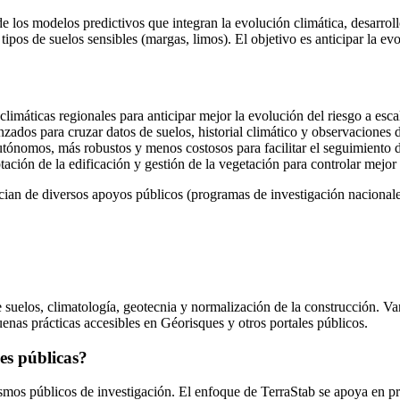
e los modelos predictivos que integran la evolución climática, desarro
s tipos de suelos sensibles (margas, limos). El objetivo es anticipar la
limáticas regionales para anticipar mejor la evolución del riesgo a escala
zados para cruzar datos de suelos, historial climático y observaciones
tónomos, más robustos y menos costosos para facilitar el seguimiento d
ación de la edificación y gestión de la vegetación para controlar mejor
cian de diversos apoyos públicos (programas de investigación nacionales
suelos, climatología, geotecnia y normalización de la construcción. Va
nas prácticas accesibles en Géorisques y otros portales públicos.
es públicas?
mos públicos de investigación. El enfoque de TerraStab se apoya en pri