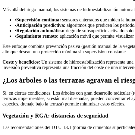
Más allá del riego manual, los sistemas de hidroestabilización autom
•
Supervisión continua:
sensores enterrados que miden la hume
•
Anticipación predictiva:
algoritmos que predicen los periodo
•
Regulación automática:
riego de subsuperficie activado solo
•
Seguimiento remoto:
aplicación móvil que permite visualizar e
Este enfoque combina prevención pasiva (gestión manual de la vegetaci
alto que desean una protección máxima sin supervisión constante.
Coste y beneficios:
Un sistema de hidroestabilización representa una
inversión preventiva representa una fracción del coste de una interven
¿Los árboles o las terrazas agravan el ries
Sí, en ciertas condiciones. Los árboles con gran desarrollo radicular (
terrazas impermeables, si están mal diseñadas, pueden concentrar el ag
especies, drenaje bajo la terraza) permite minimizar estos efectos.
Vegetación y RGA: distancias de seguridad
Las recomendaciones del DTU 13.1 (norma de cimientos superficiales) 