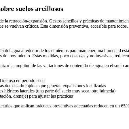
bre suelos arcillosos
 de la retracción-expansión. Gestos sencillos y prácticas de mantenimient
que se vuelvan críticos. Esta dimensión preventiva, accesible para todos
 del agua alrededor de los cimientos para mantener una humedad estable,
os de movimiento. Estas medidas, poco costosas y no invasivas, reducen s
izar la amplitud de las variaciones de contenido de agua en el suelo a
 incluso en periodo seco
icas demasiado rápidas que generan expansiones localizadas
es hídricos laterales (una parte del suelo muy seca, otra húmeda)
ación, drenaje) para ajustar las prácticas
etarios que aplican prácticas preventivas adecuadas reducen en un 65%
?