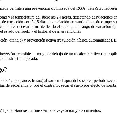
atizada permiten una prevención optimizada del RGA. TerraStab represe
dad y la temperatura del suelo las 24 horas, detectando desviaciones 
s de retracción con 7-15 días de antelación cruzando datos de campo y
 cuando es necesario, manteniendo el suelo en un rango de variación ó
l estado del suelo y el historial de intervenciones
ón, drenaje) y prevención activa (regulación hídrica automatizada). Es
 inversión accesible — muy por debajo de un recalce curativo (micropi
ción estructural pesada.
go?
roble, álamo, sauce, fresno) absorben el agua del suelo en periodo seco, 
ua de escorrentía o, por el contrario, secar el suelo por efecto de somb
fijan distancias mínimas entre la vegetación y los cimientos: