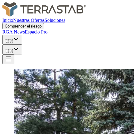
Inicio
Nuestras Ofertas
Soluciones
Comprender el riesgo
RGA News
Espacio Pro
🇪🇸
🇪🇸