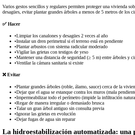
Varios gestos sencillos y regulares permiten proteger una vivienda so
desagües, evitar plantar grandes árboles a menos de 5 metros de los cim
✅
Hacer
•
Limpiar los canalones y desagües 2 veces al año
•
Instalar un dren perimetral si el terreno está en pendiente
•
Plantar arbustos con sistema radicular moderado
•
Vigilar las grietas con testigos de yeso
•
Mantener una distancia de seguridad (≥ 5 m) entre árboles y c
•
Ventilar la cámara sanitaria si existe
❌
Evitar
•
Plantar grandes árboles (roble, álamo, sauce) cerca de la vivie
•
Dejar que el agua se estanque contra los muros (mala pendient
•
Impermeabilizar todo el perímetro (impide la infiltración natura
•
Regar de manera irregular o demasiado brusca
•
Talar un gran árbol antiguo sin consulta previa
•
Ignorar las grietas en evolución
•
Dejar fugas de agua sin reparar
La hidroestabilización automatizada: una