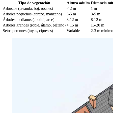
Tipo de vegetación
Altura adulta
Distancia m
Arbustos (lavanda, boj, rosales)
< 2 m
1 m
Árboles pequeños (cerezo, manzano)
3-5 m
3-5 m
Árboles medianos (abedul, arce)
8-12 m
8-12 m
Árboles grandes (roble, álamo, plátano)
> 15 m
15-20 m
Setos perennes (tuyas, cipreses)
Variable
2-3 m mínim