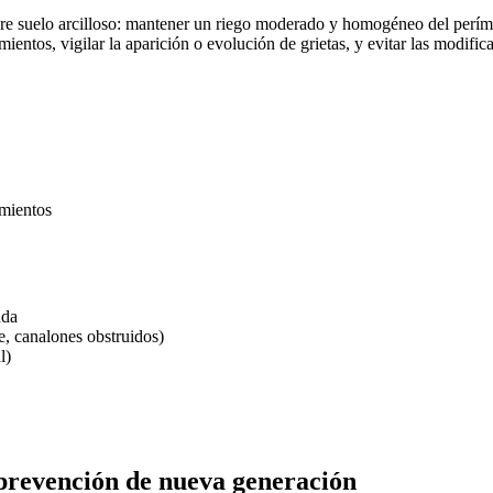
bre suelo arcilloso: mantener un riego moderado y homogéneo del perímet
ientos, vigilar la aparición o evolución de grietas, y evitar las modific
imientos
nda
e, canalones obstruidos)
l)
 prevención de nueva generación