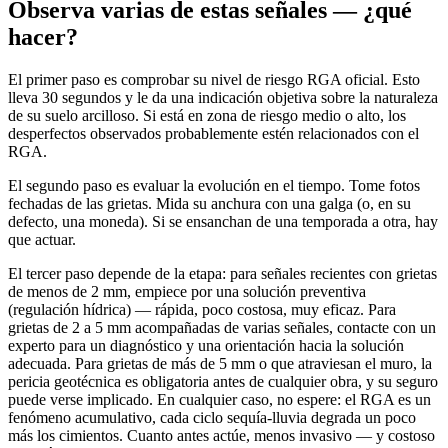
Observa varias de estas señales — ¿qué
hacer?
El primer paso es comprobar su nivel de riesgo RGA oficial. Esto
lleva 30 segundos y le da una indicación objetiva sobre la naturaleza
de su suelo arcilloso. Si está en zona de riesgo medio o alto, los
desperfectos observados probablemente estén relacionados con el
RGA.
El segundo paso es evaluar la evolución en el tiempo. Tome fotos
fechadas de las grietas. Mida su anchura con una galga (o, en su
defecto, una moneda). Si se ensanchan de una temporada a otra, hay
que actuar.
El tercer paso depende de la etapa: para señales recientes con grietas
de menos de 2 mm, empiece por una solución preventiva
(regulación hídrica) — rápida, poco costosa, muy eficaz. Para
grietas de 2 a 5 mm acompañadas de varias señales, contacte con un
experto para un diagnóstico y una orientación hacia la solución
adecuada. Para grietas de más de 5 mm o que atraviesan el muro, la
pericia geotécnica es obligatoria antes de cualquier obra, y su seguro
puede verse implicado. En cualquier caso, no espere: el RGA es un
fenómeno acumulativo, cada ciclo sequía-lluvia degrada un poco
más los cimientos. Cuanto antes actúe, menos invasivo — y costoso