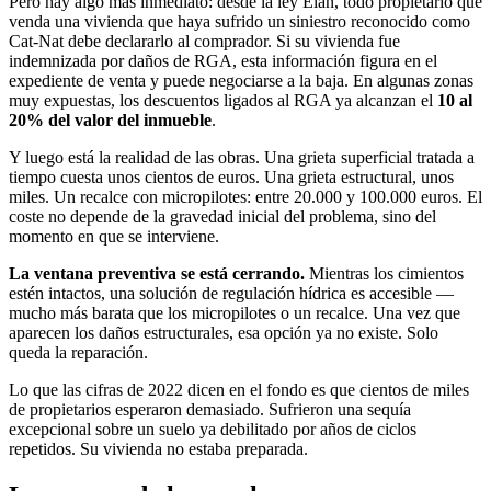
Pero hay algo más inmediato: desde la ley Élan, todo propietario que
venda una vivienda que haya sufrido un siniestro reconocido como
Cat-Nat debe declararlo al comprador. Si su vivienda fue
indemnizada por daños de RGA, esta información figura en el
expediente de venta y puede negociarse a la baja. En algunas zonas
muy expuestas, los descuentos ligados al RGA ya alcanzan el
10 al
20% del valor del inmueble
.
Y luego está la realidad de las obras. Una grieta superficial tratada a
tiempo cuesta unos cientos de euros. Una grieta estructural, unos
miles. Un recalce con micropilotes: entre 20.000 y 100.000 euros. El
coste no depende de la gravedad inicial del problema, sino del
momento en que se interviene.
La ventana preventiva se está cerrando.
Mientras los cimientos
estén intactos, una solución de regulación hídrica es accesible —
mucho más barata que los micropilotes o un recalce. Una vez que
aparecen los daños estructurales, esa opción ya no existe. Solo
queda la reparación.
Lo que las cifras de 2022 dicen en el fondo es que cientos de miles
de propietarios esperaron demasiado. Sufrieron una sequía
excepcional sobre un suelo ya debilitado por años de ciclos
repetidos. Su vivienda no estaba preparada.