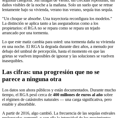
segunda categoría. Sin ráfagas de viento, sin crecidas repentinas, sin
daños visibles de la noche a la mañana. Solo un suelo que se retrae
lentamente bajo su vivienda, verano tras verano, sequía tras sequía.
"Un choque se absorbe. Una trayectoria reconfigura los modelos."
La distinción se aplica tanto a las aseguradoras como a los
propietarios: el RGA no se repara como se repara un tejado
arrancado por una tormenta.
Lo que este matiz cambia para usted: una tormenta daña su vivienda
en una noche. El RGA la degrada durante diez años, a menudo por
debajo del umbral de percepción, hasta el momento en que las
grietas se vuelven imposibles de ignorar y las soluciones se vuelven
inasequibles.
Las cifras: una progresión que no se
parece a ninguna otra
Los datos son ahora públicos y están documentados. Durante mucho
tiempo, el RGA pesó cerca de
400 millones de euros al año
sobre
el régimen de catástrofes naturales — una carga significativa, pero
estable y absorbible.
A partir de 2016, algo cambió. La frecuencia de las sequías estivales
prolongadas aumentó, y con ella la intensidad de los movimientos