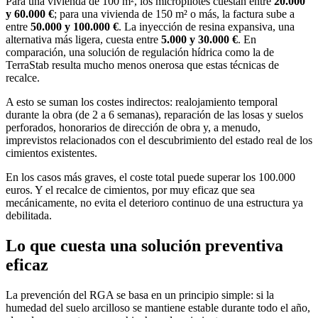
Para una vivienda de 100 m², los micropilotes cuestan entre
20.000
y 60.000 €
; para una vivienda de 150 m² o más, la factura sube a
entre
50.000 y 100.000 €
. La inyección de resina expansiva, una
alternativa más ligera, cuesta entre
5.000 y 30.000 €
. En
comparación, una solución de regulación hídrica como la de
TerraStab resulta mucho menos onerosa que estas técnicas de
recalce.
A esto se suman los costes indirectos: realojamiento temporal
durante la obra (de 2 a 6 semanas), reparación de las losas y suelos
perforados, honorarios de dirección de obra y, a menudo,
imprevistos relacionados con el descubrimiento del estado real de los
cimientos existentes.
En los casos más graves, el coste total puede superar los 100.000
euros. Y el recalce de cimientos, por muy eficaz que sea
mecánicamente, no evita el deterioro continuo de una estructura ya
debilitada.
Lo que cuesta una solución preventiva
eficaz
La prevención del RGA se basa en un principio simple: si la
humedad del suelo arcilloso se mantiene estable durante todo el año,