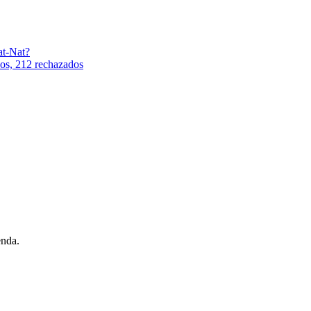
at-Nat?
os, 212 rechazados
enda.