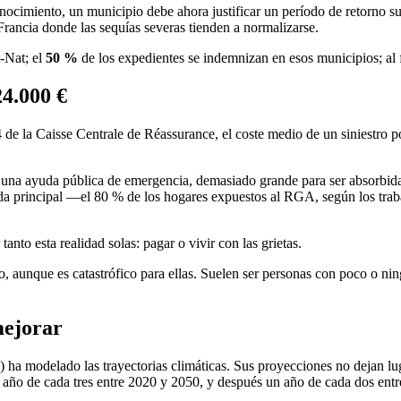
onocimiento, un municipio debe ahora justificar un período de retorno su
 Francia donde las sequías severas tienden a normalizarse.
-Nat; el
50 %
de los expedientes se indemnizan en esos municipios; al f
24.000 €
4 de la Caisse Centrale de Réassurance, el coste medio de un siniestro 
una ayuda pública de emergencia, demasiado grande para ser absorbida p
enda principal —el 80 % de los hogares expuestos al RGA, según los tra
nto esta realidad solas: pagar o vivir con las grietas.
, aunque es catastrófico para ellas. Suelen ser personas con poco o n
mejorar
ha modelado las trayectorias climáticas. Sus proyecciones no dejan lu
año de cada tres entre 2020 y 2050, y después un año de cada dos ent