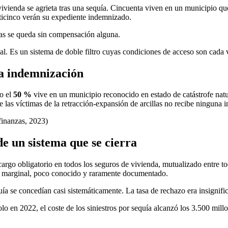
 vivienda se agrieta tras una sequía. Cincuenta viven en un municipio q
nticinco verán su expediente indemnizado.
llas se queda sin compensación alguna.
al. Es un sistema de doble filtro cuyas condiciones de acceso son cada v
 la indemnización
lo el
50 %
vive en un municipio reconocido en estado de catástrofe natu
 las víctimas de la retracción-expansión de arcillas no recibe ninguna 
finanzas, 2023)
de un sistema que se cierra
argo obligatorio en todos los seguros de vivienda, mutualizado entre to
no marginal, poco conocido y raramente documentado.
ía se concedían casi sistemáticamente. La tasa de rechazo era insignific
olo en 2022, el coste de los siniestros por sequía alcanzó los 3.500 mill