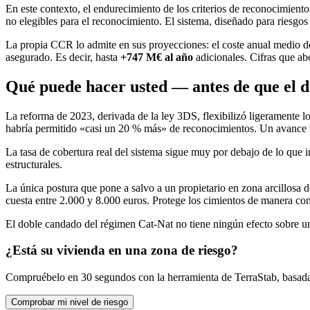
En este contexto, el endurecimiento de los criterios de reconocimient
no elegibles para el reconocimiento. El sistema, diseñado para riesgo
La propia CCR lo admite en sus proyecciones: el coste anual medio d
asegurado. Es decir, hasta
+747 M€ al año
adicionales. Cifras que ab
Qué puede hacer usted — antes de que el d
La reforma de 2023, derivada de la ley 3DS, flexibilizó ligeramente los
habría permitido «casi un 20 % más» de reconocimientos. Un avance r
La tasa de cobertura real del sistema sigue muy por debajo de lo que 
estructurales.
La única postura que pone a salvo a un propietario en zona arcillosa 
cuesta entre 2.000 y 8.000 euros. Protege los cimientos de manera cont
El doble candado del régimen Cat-Nat no tiene ningún efecto sobre un
¿Está su vivienda en una zona de riesgo?
Compruébelo en 30 segundos con la herramienta de TerraStab, basada
Comprobar mi nivel de riesgo