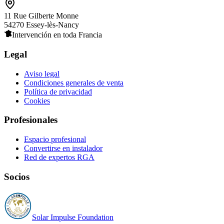
11 Rue Gilberte Monne
54270 Essey-lès-Nancy
Intervención en toda Francia
Legal
Aviso legal
Condiciones generales de venta
Política de privacidad
Cookies
Profesionales
Espacio profesional
Convertirse en instalador
Red de expertos RGA
Socios
Solar Impulse Foundation