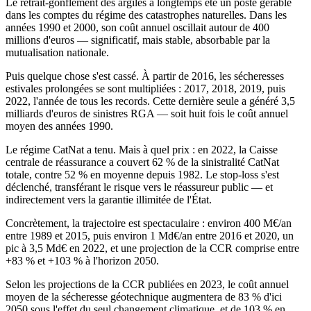
Le retrait-gonflement des argiles a longtemps été un poste gérable
dans les comptes du régime des catastrophes naturelles. Dans les
années 1990 et 2000, son coût annuel oscillait autour de 400
millions d'euros — significatif, mais stable, absorbable par la
mutualisation nationale.
Puis quelque chose s'est cassé. À partir de 2016, les sécheresses
estivales prolongées se sont multipliées : 2017, 2018, 2019, puis
2022, l'année de tous les records. Cette dernière seule a généré 3,5
milliards d'euros de sinistres RGA — soit huit fois le coût annuel
moyen des années 1990.
Le régime CatNat a tenu. Mais à quel prix : en 2022, la Caisse
centrale de réassurance a couvert 62 % de la sinistralité CatNat
totale, contre 52 % en moyenne depuis 1982. Le stop-loss s'est
déclenché, transférant le risque vers le réassureur public — et
indirectement vers la garantie illimitée de l'État.
Concrètement, la trajectoire est spectaculaire : environ 400 M€/an
entre 1989 et 2015, puis environ 1 Md€/an entre 2016 et 2020, un
pic à 3,5 Md€ en 2022, et une projection de la CCR comprise entre
+83 % et +103 % à l'horizon 2050.
Selon les projections de la CCR publiées en 2023, le coût annuel
moyen de la sécheresse géotechnique augmentera de 83 % d'ici
2050 sous l'effet du seul changement climatique, et de 103 % en