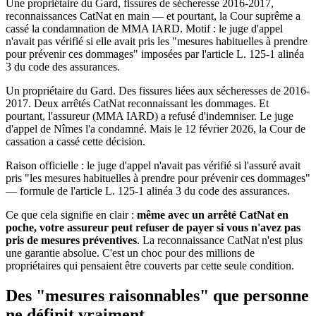
Une propriétaire du Gard, fissures de sécheresse 2016-2017,
reconnaissances CatNat en main — et pourtant, la Cour suprême a
cassé la condamnation de MMA IARD. Motif : le juge d'appel
n'avait pas vérifié si elle avait pris les "mesures habituelles à prendre
pour prévenir ces dommages" imposées par l'article L. 125-1 alinéa
3 du code des assurances.
Un propriétaire du Gard. Des fissures liées aux sécheresses de 2016-
2017. Deux arrêtés CatNat reconnaissant les dommages. Et
pourtant, l'assureur (MMA IARD) a refusé d'indemniser. Le juge
d'appel de Nîmes l'a condamné. Mais le 12 février 2026, la Cour de
cassation a cassé cette décision.
Raison officielle : le juge d'appel n'avait pas vérifié si l'assuré avait
pris "les mesures habituelles à prendre pour prévenir ces dommages"
— formule de l'article L. 125-1 alinéa 3 du code des assurances.
Ce que cela signifie en clair :
même avec un arrêté CatNat en
poche, votre assureur peut refuser de payer si vous n'avez pas
pris de mesures préventives
. La reconnaissance CatNat n'est plus
une garantie absolue. C'est un choc pour des millions de
propriétaires qui pensaient être couverts par cette seule condition.
Des "mesures raisonnables" que personne
ne définit vraiment