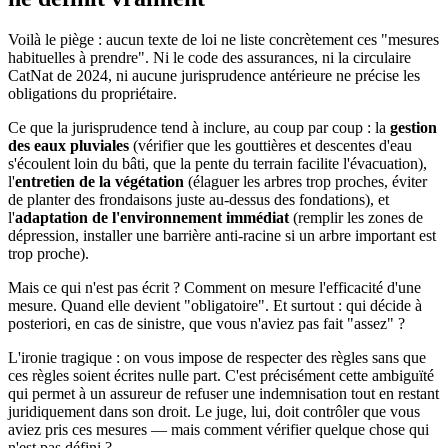
Voilà le piège : aucun texte de loi ne liste concrètement ces "mesures
habituelles à prendre". Ni le code des assurances, ni la circulaire
CatNat de 2024, ni aucune jurisprudence antérieure ne précise les
obligations du propriétaire.
Ce que la jurisprudence tend à inclure, au coup par coup : la
gestion
des eaux pluviales
(vérifier que les gouttières et descentes d'eau
s'écoulent loin du bâti, que la pente du terrain facilite l'évacuation),
l'
entretien de la végétation
(élaguer les arbres trop proches, éviter
de planter des frondaisons juste au-dessus des fondations), et
l'
adaptation de l'environnement immédiat
(remplir les zones de
dépression, installer une barrière anti-racine si un arbre important est
trop proche).
Mais ce qui n'est pas écrit ? Comment on mesure l'efficacité d'une
mesure. Quand elle devient "obligatoire". Et surtout : qui décide à
posteriori, en cas de sinistre, que vous n'aviez pas fait "assez" ?
L'ironie tragique : on vous impose de respecter des règles sans que
ces règles soient écrites nulle part. C'est précisément cette ambiguïté
qui permet à un assureur de refuser une indemnisation tout en restant
juridiquement dans son droit. Le juge, lui, doit contrôler que vous
aviez pris ces mesures — mais comment vérifier quelque chose qui
n'est pas défini ?