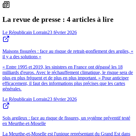
La revue de presse : 4 articles à lire
Le Républicain Lorrain
23 février 2026
Maisons fissurées : face au risque de retrait-gonflement des argiles, «
il y a des solutions »
« Entre 1995 et 2019, les sinistres en France ont dépassé les 18
milliards d'euros. Avec le réchauffement climatique, le risque sera de
plus en plus fréquent et de plus en plus important. » Pour anticiper
efficacement, il faut des informations plus précises que les cartes
générales.
Le Républicain Lorrain
23 février 2026
Sols argileux : face au risque de fissures, un système préventif testé
en Meurthe-et-Moselle
La Meurthe-et-Moselle est l'unique représentant du Grand Est dans