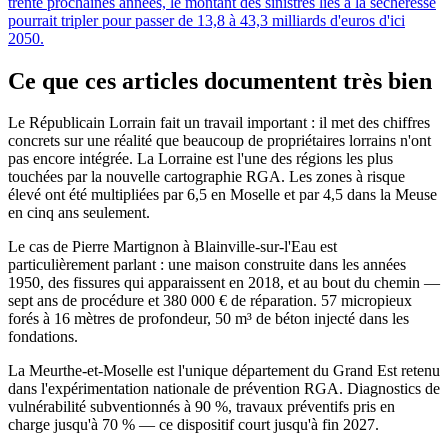
trente prochaines années, le montant des sinistres liés à la sécheresse
pourrait tripler pour passer de 13,8 à 43,3 milliards d'euros d'ici
2050.
Ce que ces articles documentent très bien
Le Républicain Lorrain fait un travail important : il met des chiffres
concrets sur une réalité que beaucoup de propriétaires lorrains n'ont
pas encore intégrée. La Lorraine est l'une des régions les plus
touchées par la nouvelle cartographie RGA. Les zones à risque
élevé ont été multipliées par 6,5 en Moselle et par 4,5 dans la Meuse
en cinq ans seulement.
Le cas de Pierre Martignon à Blainville-sur-l'Eau est
particulièrement parlant : une maison construite dans les années
1950, des fissures qui apparaissent en 2018, et au bout du chemin —
sept ans de procédure et 380 000 € de réparation. 57 micropieux
forés à 16 mètres de profondeur, 50 m³ de béton injecté dans les
fondations.
La Meurthe-et-Moselle est l'unique département du Grand Est retenu
dans l'expérimentation nationale de prévention RGA. Diagnostics de
vulnérabilité subventionnés à 90 %, travaux préventifs pris en
charge jusqu'à 70 % — ce dispositif court jusqu'à fin 2027.