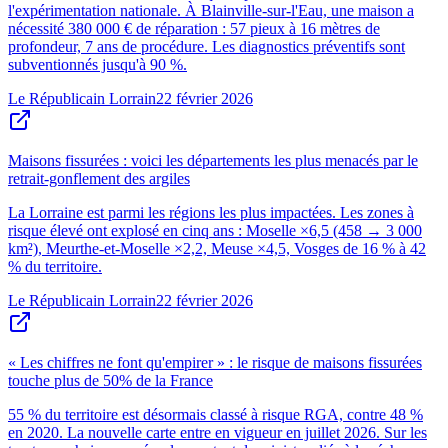
l'expérimentation nationale. À Blainville-sur-l'Eau, une maison a
nécessité 380 000 € de réparation : 57 pieux à 16 mètres de
profondeur, 7 ans de procédure. Les diagnostics préventifs sont
subventionnés jusqu'à 90 %.
Le Républicain Lorrain
22 février 2026
Maisons fissurées : voici les départements les plus menacés par le
retrait-gonflement des argiles
La Lorraine est parmi les régions les plus impactées. Les zones à
risque élevé ont explosé en cinq ans : Moselle ×6,5 (458 → 3 000
km²), Meurthe-et-Moselle ×2,2, Meuse ×4,5, Vosges de 16 % à 42
% du territoire.
Le Républicain Lorrain
22 février 2026
« Les chiffres ne font qu'empirer » : le risque de maisons fissurées
touche plus de 50% de la France
55 % du territoire est désormais classé à risque RGA, contre 48 %
en 2020. La nouvelle carte entre en vigueur en juillet 2026. Sur les