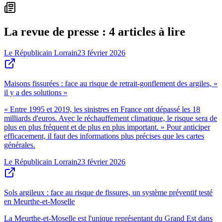
La revue de presse : 4 articles à lire
Le Républicain Lorrain
23 février 2026
Maisons fissurées : face au risque de retrait-gonflement des argiles, «
il y a des solutions »
« Entre 1995 et 2019, les sinistres en France ont dépassé les 18
milliards d'euros. Avec le réchauffement climatique, le risque sera de
plus en plus fréquent et de plus en plus important. » Pour anticiper
efficacement, il faut des informations plus précises que les cartes
générales.
Le Républicain Lorrain
23 février 2026
Sols argileux : face au risque de fissures, un système préventif testé
en Meurthe-et-Moselle
La Meurthe-et-Moselle est l'unique représentant du Grand Est dans