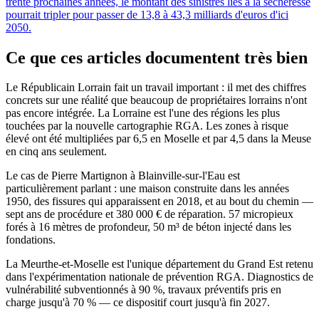
trente prochaines années, le montant des sinistres liés à la sécheresse
pourrait tripler pour passer de 13,8 à 43,3 milliards d'euros d'ici
2050.
Ce que ces articles documentent très bien
Le Républicain Lorrain fait un travail important : il met des chiffres
concrets sur une réalité que beaucoup de propriétaires lorrains n'ont
pas encore intégrée. La Lorraine est l'une des régions les plus
touchées par la nouvelle cartographie RGA. Les zones à risque
élevé ont été multipliées par 6,5 en Moselle et par 4,5 dans la Meuse
en cinq ans seulement.
Le cas de Pierre Martignon à Blainville-sur-l'Eau est
particulièrement parlant : une maison construite dans les années
1950, des fissures qui apparaissent en 2018, et au bout du chemin —
sept ans de procédure et 380 000 € de réparation. 57 micropieux
forés à 16 mètres de profondeur, 50 m³ de béton injecté dans les
fondations.
La Meurthe-et-Moselle est l'unique département du Grand Est retenu
dans l'expérimentation nationale de prévention RGA. Diagnostics de
vulnérabilité subventionnés à 90 %, travaux préventifs pris en
charge jusqu'à 70 % — ce dispositif court jusqu'à fin 2027.