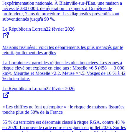
l'expérimentation nationale. À Blainville-sur-l'Eau, une maison a
nécessité 380 000 € de réparation : 57 pieux à 16 mètres de
profondeur, 7 ans de procédure. Les diagnostics préventifs sont
subventionnés jusqu'à 90 %.
Le Républicain Lorrain
22 février 2026
Maisons fissurées : voici les départements les plus menacés par le
retrait-gonflement des argiles
La Lorraine est parmi les régions les plus impactées. Les zones à
risque élevé ont explosé en cinq ans : Moselle ×6,5 (458 → 3 000
km²), Meurthe-et-Moselle ×2,2, Meuse ×4,5, Vosges de 16 % à 42
% du territoire.
Le Républicain Lorrain
22 février 2026
« Les chiffres ne font qu'empirer » : le risque de maisons fissurées
touche plus de 50% de la France
55 % du territoire est désormais classé à risque RGA, contre 48 %
en 2020. La nouvelle carte entre en vigueur en juillet 2026. Sur les