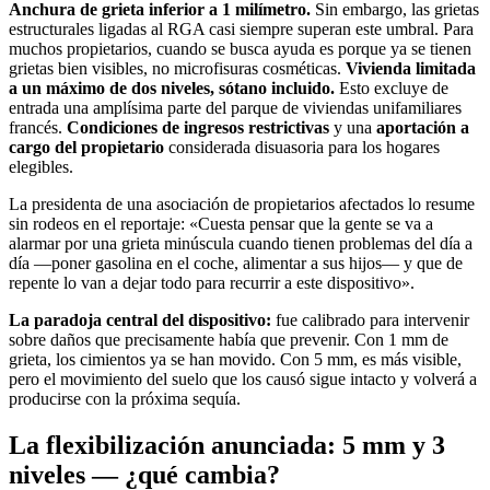
Anchura de grieta inferior a 1 milímetro.
Sin embargo, las grietas
estructurales ligadas al RGA casi siempre superan este umbral. Para
muchos propietarios, cuando se busca ayuda es porque ya se tienen
grietas bien visibles, no microfisuras cosméticas.
Vivienda limitada
a un máximo de dos niveles, sótano incluido.
Esto excluye de
entrada una amplísima parte del parque de viviendas unifamiliares
francés.
Condiciones de ingresos restrictivas
y una
aportación a
cargo del propietario
considerada disuasoria para los hogares
elegibles.
La presidenta de una asociación de propietarios afectados lo resume
sin rodeos en el reportaje: «Cuesta pensar que la gente se va a
alarmar por una grieta minúscula cuando tienen problemas del día a
día —poner gasolina en el coche, alimentar a sus hijos— y que de
repente lo van a dejar todo para recurrir a este dispositivo».
La paradoja central del dispositivo:
fue calibrado para intervenir
sobre daños que precisamente había que prevenir. Con 1 mm de
grieta, los cimientos ya se han movido. Con 5 mm, es más visible,
pero el movimiento del suelo que los causó sigue intacto y volverá a
producirse con la próxima sequía.
La flexibilización anunciada: 5 mm y 3
niveles — ¿qué cambia?