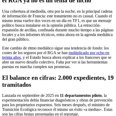
el RGA ya no es un tema de nicho
Una cobertura al mediodía, otra por la noche, en la principal cadena
de información de Francia: este tratamiento no es casual. Cuando el
mismo tema vuelve dos veces en un día en TF1, es que un mensaje
político busca instalarse en la opinión pública. La retracción-
expansión de arcillas, confinada durante mucho tiempo a las páginas
locales y a los informes técnicos, entra ahora en la agenda mediática
del gran público.
Este cambio de ritmo mediático sigue una tendencia de fondo: los
costes de los seguros por el RGA se han
multiplicado por ocho en
treinta años
, y el Estado busca ahora explicar a los franceses que se
abre un nuevo desafío colectivo. Falta por ver si las herramientas
puestas en marcha cumplen sus promesas.
El balance en cifras: 2.000 expedientes, 19
tramitados
Lanzada en septiembre de 2025 en
11 departamentos piloto
, la
experimentación debía financiar diagnósticos y obras de prevención
para los propietarios expuestos. Seis meses después, el ministro de
Transición Ecológica reconoce él mismo un éxito «a medias». Estas
son las cifras brutas presentadas en el reportaje.