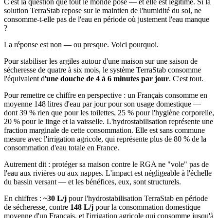
C'est la question que tout le monde pose — et elle est légitime. Si la
solution TerraStab repose sur le maintien de l'humidité du sol, ne
consomme-t-elle pas de l'eau en période où justement l'eau manque
?
La réponse est non — ou presque. Voici pourquoi.
Pour stabiliser les argiles autour d'une maison sur une saison de
sécheresse de quatre à six mois, le système TerraStab consomme
l'équivalent d'
une douche de 4 à 6 minutes par jour
. C'est tout.
Pour remettre ce chiffre en perspective : un Français consomme en
moyenne 148 litres d'eau par jour pour son usage domestique —
dont 39 % rien que pour les toilettes, 25 % pour l'hygiène corporelle,
20 % pour le linge et la vaisselle. L'hydrostabilisation représente une
fraction marginale de cette consommation. Elle est sans commune
mesure avec l'irrigation agricole, qui représente plus de 80 % de la
consommation d'eau totale en France.
Autrement dit : protéger sa maison contre le RGA ne "vole" pas de
l'eau aux rivières ou aux nappes. L'impact est négligeable à l'échelle
du bassin versant — et les bénéfices, eux, sont structurels.
En chiffres :
~30 L/j
pour l'hydrostabilisation TerraStab en période
de sécheresse, contre
148 L/j
pour la consommation domestique
moyenne d'un Français, et l'irrigation agricole qui consomme jusqu'à