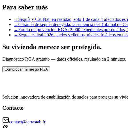
Para saber más
→
Sequía y Cat-Nat: en realidad, solo 1 de cada 4 afectados e
→
Garantía de sequía denegada: la sentencia del Tribunal de Ca
→
Fondo de prevención RGA: 2.000 expedientes presentados, 1
→
Sequía estival 2026: suelos sedientos, niveles freáticos en 
Su vivienda merece ser protegida.
Diagnóstico RGA gratuito — datos oficiales, resultado en 2 minutos.
Comprobar mi riesgo RGA
Solución innovadora de estabilización de suelos para proteger su vivi
Contacto
contact@terrastab.fr