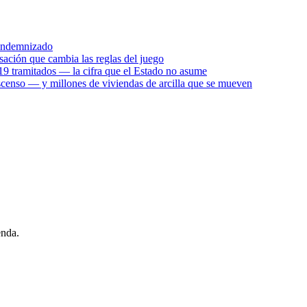
s indemnizado
sación que cambia las reglas del juego
9 tramitados — la cifra que el Estado no asume
descenso — y millones de viviendas de arcilla que se mueven
enda.