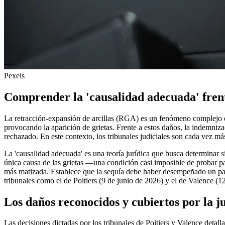
Pexels
Comprender la 'causalidad adecuada' fren
La retracción-expansión de arcillas (RGA) es un fenómeno complejo en 
provocando la aparición de grietas. Frente a estos daños, la indemniza
rechazado. En este contexto, los tribunales judiciales son cada vez más
La 'causalidad adecuada' es una teoría jurídica que busca determinar s
única causa de las grietas —una condición casi imposible de probar pa
más matizada. Establece que la sequía debe haber desempeñado un pape
tribunales como el de Poitiers (9 de junio de 2026) y el de Valence (1
Los daños reconocidos y cubiertos por la ju
Las decisiones dictadas por los tribunales de Poitiers y Valence detall